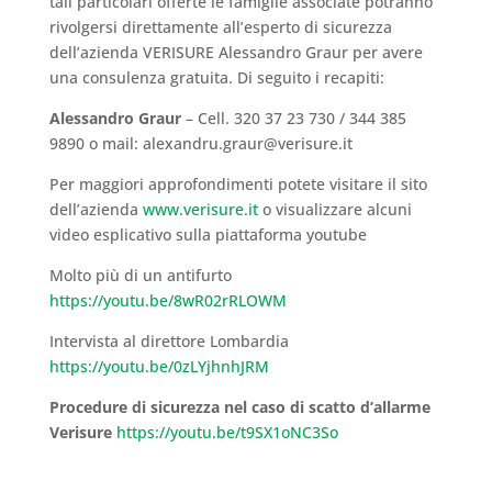
tali particolari offerte le famiglie associate potranno
rivolgersi direttamente all’esperto di sicurezza
dell’azienda VERISURE Alessandro Graur per avere
una consulenza gratuita. Di seguito i recapiti:
Alessandro Graur
– Cell. 320 37 23 730 / 344 385
9890 o mail: alexandru.graur@verisure.it
Per maggiori approfondimenti potete visitare il sito
dell’azienda
www.verisure.it
o visualizzare alcuni
video esplicativo sulla piattaforma youtube
Molto più di un antifurto
https://youtu.be/8wR02rRLOWM
Intervista al direttore Lombardia
https://youtu.be/0zLYjhnhJRM
Procedure di sicurezza nel caso di scatto d’allarme
Verisure
https://youtu.be/t9SX1oNC3So