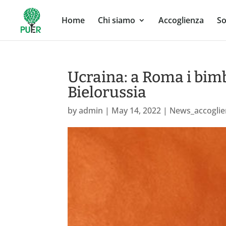
Home
Chi siamo
Accoglienza
So
Ucraina: a Roma i bimbi
Bielorussia
by
admin
|
May 14, 2022
|
News_accoglie