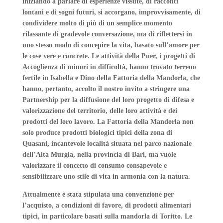
iniziando a parlare di esperienze vissute, di racconti
lontani e di sogni futuri, si accorgano, improvvisamente, di
condividere molto di più di un semplice momento
rilassante di gradevole conversazione, ma di riflettersi in
uno stesso modo di concepire la vita, basato sull’amore per
le cose vere e concrete. Le attività della Puer, i progetti di
Accoglienza di minori in difficoltà, hanno trovato terreno
fertile in Isabella e Dino della Fattoria della Mandorla, che
hanno, pertanto, accolto il nostro invito a stringere una
Partnership per la diffusione del loro progetto di difesa e
valorizzazione del territorio, delle loro attività e dei
prodotti del loro lavoro. La Fattoria della Mandorla non
solo produce prodotti biologici tipici della zona di
Quasani, incantevole località situata nel parco nazionale
dell’Alta Murgia, nella provincia di Bari, ma vuole
valorizzare il concetto di consumo consapevole e
sensibilizzare uno stile di vita in armonia con la natura.
Attualmente è stata stipulata una convenzione per
l’acquisto, a condizioni di favore, di prodotti alimentari
tipici, in particolare basati sulla mandorla di Toritto. Le